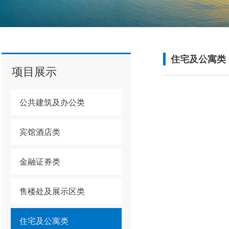
住宅及公寓类
项目展示
公共建筑及办公类
宾馆酒店类
金融证券类
售楼处及展示区类
住宅及公寓类