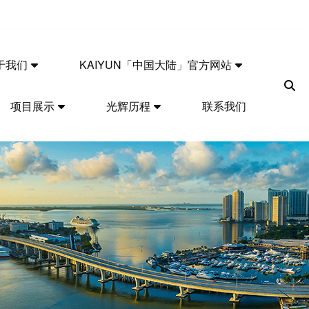
于我们
KAIYUN「中国大陆」官方网站
项目展示
光辉历程
联系我们