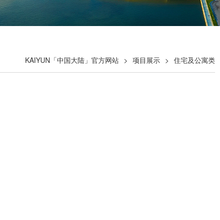
KAIYUN「中国大陆」官方网站
项目展示
住宅及公寓类