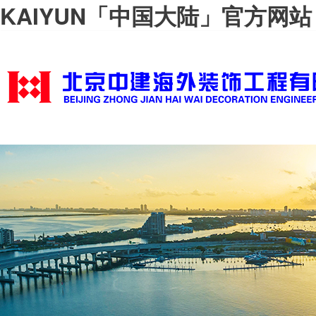
KAIYUN「中国大陆」官方网站