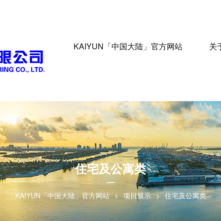
KAIYUN「中国大陆」官方网站
关
住宅及公寓类
—
KAIYUN「中国大陆」官方网站
项目展示
住宅及公寓类